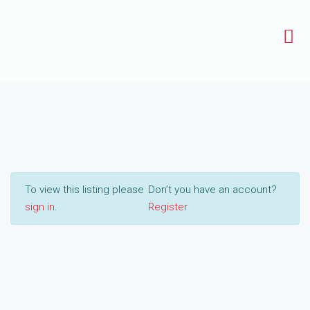
To view this listing please
Don’t you have an account?
sign in
.
Register