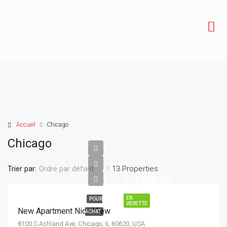
Accueil
Chicago
Chicago
Trier par:
13 Properties
Ordre par défaut
$11,000/mo
EN
POUR
VEDETTE
New Apartment Nice View
ACHAT
8100 S Ashland Ave, Chicago, IL 60620, USA