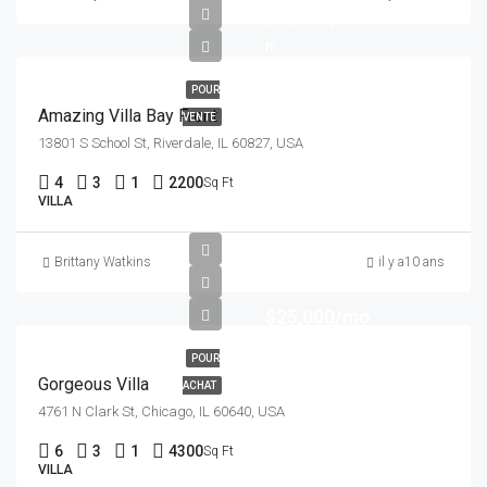
$31,000/sq
ft
POUR
Amazing Villa Bay Front
VENTE
13801 S School St, Riverdale, IL 60827, USA
4
3
1
2200
Sq Ft
VILLA
Brittany Watkins
il y a10 ans
$25,000/mo
POUR
Gorgeous Villa
ACHAT
4761 N Clark St, Chicago, IL 60640, USA
6
3
1
4300
Sq Ft
VILLA