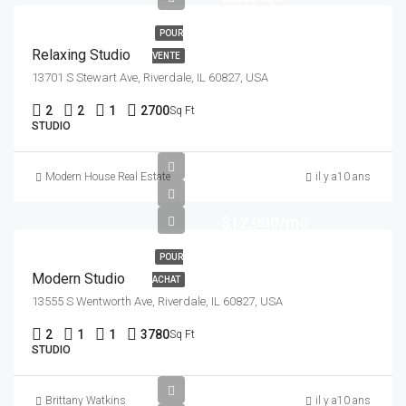
POUR
Relaxing Studio
VENTE
13701 S Stewart Ave, Riverdale, IL 60827, USA
2
2
1
2700
Sq Ft
STUDIO
Modern House Real Estate
il y a10 ans
$12,000/mo
POUR
Modern Studio
ACHAT
13555 S Wentworth Ave, Riverdale, IL 60827, USA
2
1
1
3780
Sq Ft
STUDIO
$990,000
Brittany Watkins
il y a10 ans