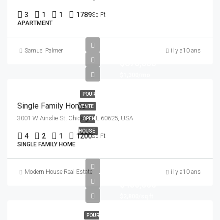
3
1
1
1789
Sq Ft
APARTMENT
Samuel Palmer
il y a10 ans
$670,000
$1,300/mo
POUR
Single Family Home
VENTE
3001 W Ainslie St, Chicago, IL 60625, USA
OPEN
HOUSE
4
2
1
1200
Sq Ft
SINGLE FAMILY HOME
Modern House Real Estate
il y a10 ans
$450,000
$2,800/sq ft
POUR