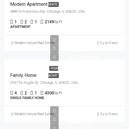
Modern Apartment
VENTE
4885 N Francisco Ave, Chicago, IL 60625, USA
1
2
1
2149
Sq Ft
APARTMENT
Modern House Real Estate
il y a10 ans
$11,500/mo
POUR
Family Home
ACHAT
3047 W Argyle St, Chicago, IL 60625, USA
4
2
1
4300
Sq Ft
SINGLE FAMILY HOME
Modern House Real Estate
il y a10 ans
$250,000
$2,300/sq ft