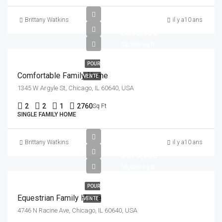
Brittany Watkins
il y a10 ans
$550,000
$2,300/sq ft
POUR
Comfortable Family Home
VENTE
1345 W Argyle St, Chicago, IL 60640, USA
2
2
1
2760
Sq Ft
SINGLE FAMILY HOME
Brittany Watkins
il y a10 ans
$670,000
$6,500/sq ft
POUR
Equestrian Family Home
VENTE
4746 N Racine Ave, Chicago, IL 60640, USA