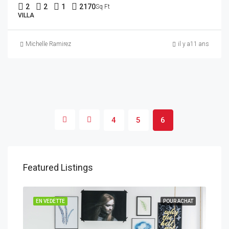
2
2
1
2170
Sq Ft
VILLA
Michelle Ramirez
il y a11 ans
4
5
6
Featured Listings
EN VEDETTE
POUR ACHAT