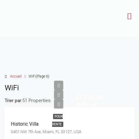
Accueil
WiFi
(Page 6)
WiFi
$3,700,000
Trier par:
51 Properties
$9,900/sq ft
POUR
Historic Villa
VENTE
3401 NW 7th Ave, Miami, FL 33127, USA