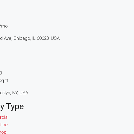
0/mo
d Ave, Chicago, IL 60620, USA
0
q ft
oklyn, NY, USA
y Type
cial
fice
hop