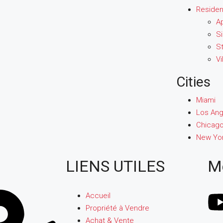
Resident
A
S
S
Vi
Cities
Miami
Los Ang
Chicag
New Yo
LIENS UTILES
M
Accueil
Propriété à Vendre
Achat & Vente