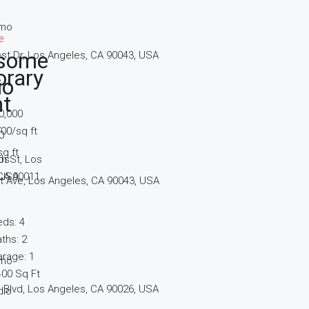
/mo
e
some
t Dr, Los Angeles, CA 90043, USA
rary
io
t
0,000
700/sq ft
0
q ft
os
th St, Los
 USA
CA 90011,
t Ave, Los Angeles, CA 90043, USA
eds:
4
aths:
2
arage:
1
/mo
400
Sq Ft
 Blvd, Los Angeles, CA 90026, USA
dio