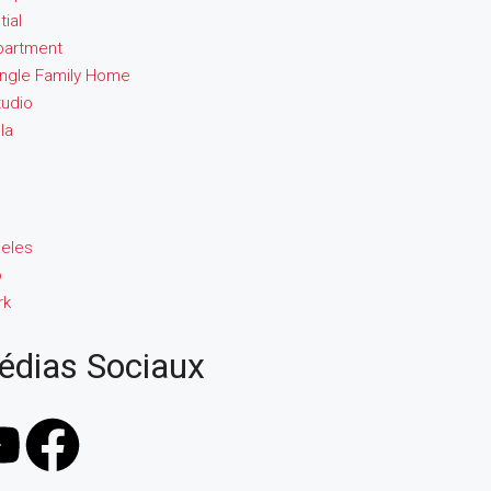
ial
partment
ingle Family Home
tudio
lla
eles
o
rk
édias Sociaux