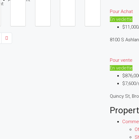
nt
Pour Achat
En vedette
$11,00
8100 S Ashlan
Pour vente
En vedette
$876,00
$7,600/s
Quincy St, Bro
Propert
Commer
Of
S